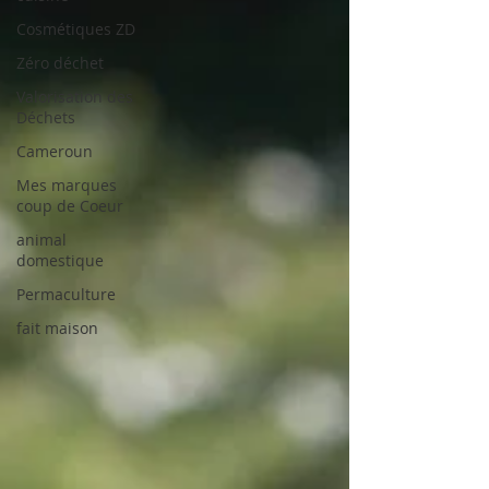
Cosmétiques ZD
Zéro déchet
Valorisation des
Déchets
Cameroun
Mes marques
coup de Coeur
animal
domestique
Permaculture
fait maison