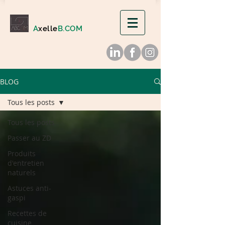
A
xelle
B.COM
BLOG
Tous les posts
Tous les posts
Passer au ZD
Produits
d'entretien
naturels
Astuces anti-
gaspi
Recettes de
cuisine