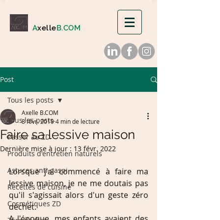
A
xelle
B.COM
Post
Tous les posts
Axelle B.COM
Tous les posts
8 févr. 2019
4 min de lecture
Faire sa lessive maison
Passer au ZD
Dernière mise à jour :
13 févr. 2022
Produits d'entretien naturels
Astuces anti-gaspi
Lorsque j'ai commencé à faire ma 
lessive maison, je ne me doutais pas 
Recettes de cuisine
qu'il s'agissait alors d'un geste zéro 
Cosmétiques ZD
déchet.
A l'époque, mes enfants avaient des 