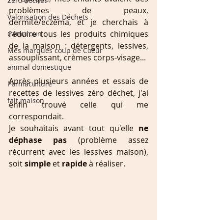
Zéro déchet
problèmes de peaux, 
Valorisation des Déchets
dermite/eczéma, et je cherchais à 
réduire tous les produits chimiques 
Cameroun
de la maison : détergents, lessives, 
Mes marques coup de Coeur
assouplissant, crèmes corps-visage...
animal domestique
Après plusieurs années et essais de 
Permaculture
recettes de lessives zéro déchet, j'ai 
fait maison
enfin trouvé celle qui me 
correspondait.
Je souhaitais avant tout qu'elle 
ne 
déphase pas 
(problème assez 
récurrent avec les lessives maison), 
soit 
simple 
et 
rapide 
à réaliser.