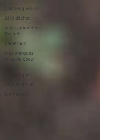
Cosmétiques ZD
Zéro déchet
Valorisation des
Déchets
Cameroun
Mes marques
coup de Coeur
animal
domestique
Permaculture
fait maison