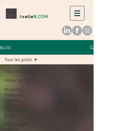
A
xelle
B.COM
BLOG
Tous les posts
Tous les posts
Passer au ZD
Produits
d'entretien
naturels
Astuces anti-
gaspi
Recettes de
cuisine