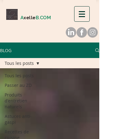
A
xelle
B.COM
BLOG
Tous les posts
Tous les posts
Passer au ZD
Produits
d'entretien
naturels
Astuces anti-
gaspi
Recettes de
cuisine