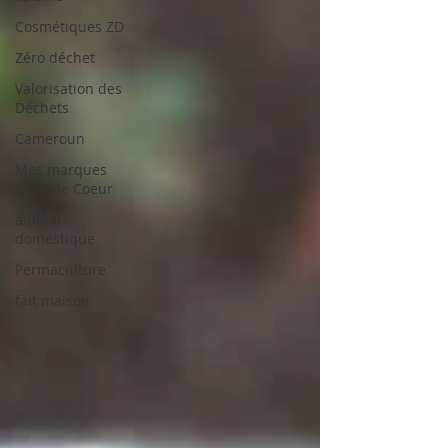
Cosmétiques ZD
Zéro déchet
Valorisation des
Déchets
Cameroun
Mes marques
coup de Coeur
animal
domestique
Permaculture
fait maison