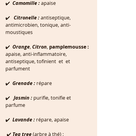
✔️  
Camomille : 
apaise
✔️   
Citronelle : 
antiseptique, 
antimicrobien, tonique, anti-
moustiques
✔️  
Orange
, 
Citron
, 
pamplemousse : 
apaise, anti-inflammatoire, 
antiseptique, tofinient  et  et 
parfument
✔️  
Grenade : 
répare
✔️   
Jasmin : 
purifie, tonifie et 
parfume
✔️  
Lavande : 
répare, apaise
 ✔️ 
Tea tree
 (arbre à thé) : 