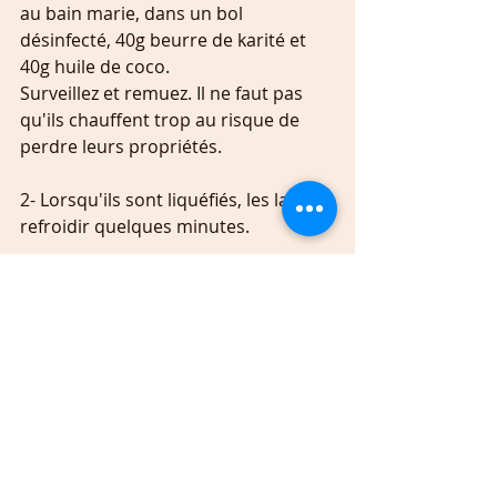
au bain marie, dans un bol 
désinfecté, 40g beurre de karité et 
40g huile de coco.
Surveillez et remuez. Il ne faut pas 
qu'ils chauffent trop au risque de 
perdre leurs propriétés.
2- Lorsqu'ils sont liquéfiés, les laisser 
refroidir quelques minutes.
3- Rajoutez les huiles végétales et 15 
gouttes d'huiles essentielles
si vous avez déjà utilisé 40g d'huile 
de coco, ne rajoutez que 20g d'une 
autre huile végétale
Si vous n'avez pas utilisé d'huile de 
coco, vous pouvez mélanger 60g de 
plusieurs huiles végétales