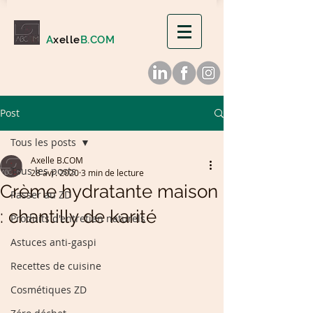
A
xelle
B.COM
Post
Tous les posts
Axelle B.COM
Tous les posts
28 avr. 2020
3 min de lecture
Crème hydratante maison
Passer au ZD
: chantilly de karité
Produits d'entretien naturels
Astuces anti-gaspi
Recettes de cuisine
Cosmétiques ZD