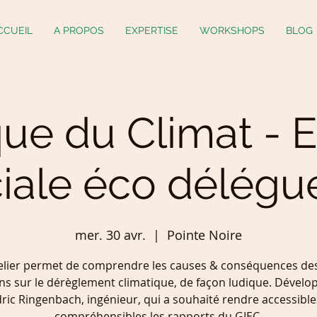
CCUEIL
A PROPOS
EXPERTISE
WORKSHOPS
BLOG
ue du Climat - 
iale éco délégu
mer. 30 avr.
  |  
Pointe Noire
elier permet de comprendre les causes & conséquences des
s sur le dérèglement climatique, de façon ludique. Dévelo
ric Ringenbach, ingénieur, qui a souhaité rendre accessible
compréhensibles les rapports du GIEC.