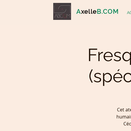
A
xelle
B.COM
A
Fresq
(spéc
Cet at
humain
Céd