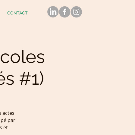
CONTACT
Ecoles
és #1)
 actes
ppé par
s et