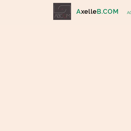
A
xelle
B.COM
A