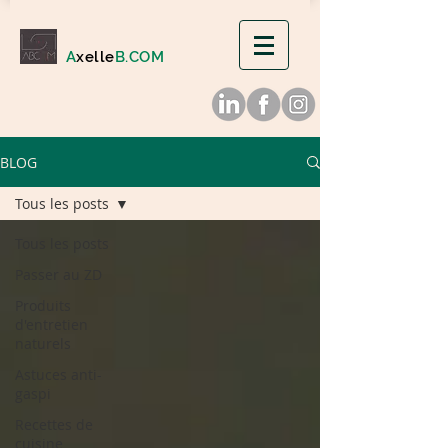
A
xelle
B.COM
BLOG
Tous les posts
Tous les posts
Passer au ZD
Produits
d'entretien
naturels
Astuces anti-
gaspi
Recettes de
cuisine