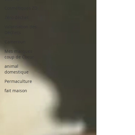
Cosmétiques ZD
Zéro déchet
Valorisation des
Déchets
Cameroun
Mes marques
coup de Coeur
animal
domestique
Permaculture
fait maison