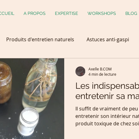
CCUEIL
A PROPOS
EXPERTISE
WORKSHOPS
BLOG
Produits d'entretien naturels
Astuces anti-gaspi
chet
Valorisation des Déchets
Cameroun
Axelle B.COM
4 min de lecture
Les indispensab
animal domestique
Permaculture
fait maison
entretenir sa m
Il suffit de vraiment de pe
entretenir son intérieur na
produit toxique de chez soi