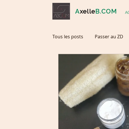
A
xelle
B.COM
A
Tous les posts
Passer au ZD
Cosmétiques ZD
Zéro dé
Mes marques coup de Coeur