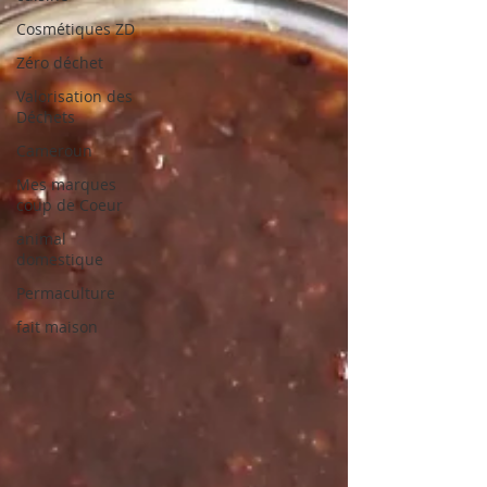
Cosmétiques ZD
Zéro déchet
Valorisation des
Déchets
Cameroun
Mes marques
coup de Coeur
animal
domestique
Permaculture
fait maison