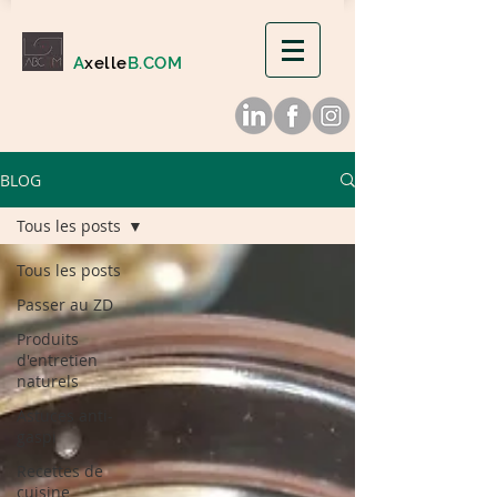
A
xelle
B.COM
BLOG
Tous les posts
Tous les posts
Passer au ZD
Produits
d'entretien
naturels
Astuces anti-
gaspi
Recettes de
cuisine